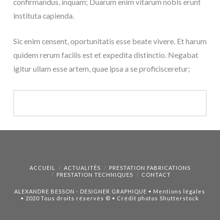
confirmandus, inquam; Duarum enim vitarum nobis erunt
instituta capienda.
Sic enim censent, oportunitatis esse beate vivere. Et harum
quidem rerum facilis est et expedita distinctio. Negabat
igitur ullam esse artem, quae ipsa a se proficisceretur;
ACCUEIL
ACTUALITÉS
PRESTATION FABRICATIONS
PRESTATION TECHNIQUES
CONTACT
ALEXANDRE BESSON - DESIGNER GRAPHIQUE
•
Mentions légales
• 2020 Tous droits réservés © • Crédit photos Shutterstock