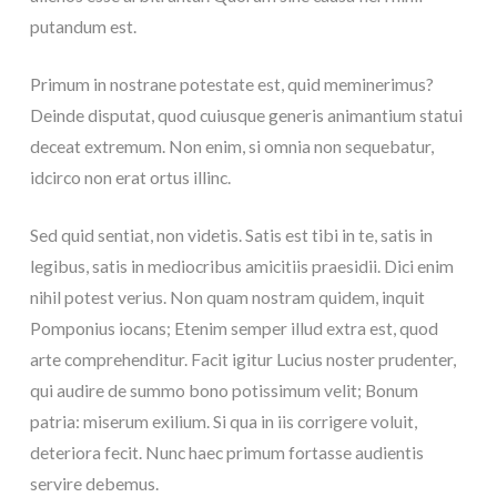
putandum est.
Primum in nostrane potestate est, quid meminerimus?
Deinde disputat, quod cuiusque generis animantium statui
deceat extremum. Non enim, si omnia non sequebatur,
idcirco non erat ortus illinc.
Sed quid sentiat, non videtis. Satis est tibi in te, satis in
legibus, satis in mediocribus amicitiis praesidii. Dici enim
nihil potest verius. Non quam nostram quidem, inquit
Pomponius iocans; Etenim semper illud extra est, quod
arte comprehenditur. Facit igitur Lucius noster prudenter,
qui audire de summo bono potissimum velit; Bonum
patria: miserum exilium. Si qua in iis corrigere voluit,
deteriora fecit. Nunc haec primum fortasse audientis
servire debemus.