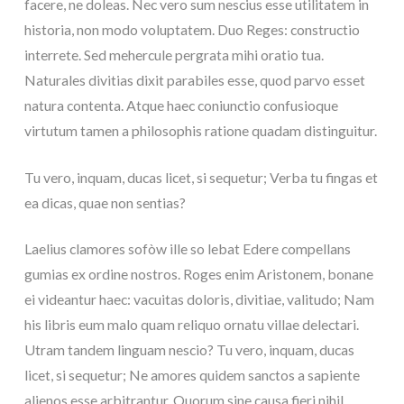
facere, ne doleas. Nec vero sum nescius esse utilitatem in
historia, non modo voluptatem. Duo Reges: constructio
interrete. Sed mehercule pergrata mihi oratio tua.
Naturales divitias dixit parabiles esse, quod parvo esset
natura contenta. Atque haec coniunctio confusioque
virtutum tamen a philosophis ratione quadam distinguitur.
Tu vero, inquam, ducas licet, si sequetur; Verba tu fingas et
ea dicas, quae non sentias?
Laelius clamores sofòw ille so lebat Edere compellans
gumias ex ordine nostros. Roges enim Aristonem, bonane
ei videantur haec: vacuitas doloris, divitiae, valitudo; Nam
his libris eum malo quam reliquo ornatu villae delectari.
Utram tandem linguam nescio? Tu vero, inquam, ducas
licet, si sequetur; Ne amores quidem sanctos a sapiente
alienos esse arbitrantur. Quorum sine causa fieri nihil