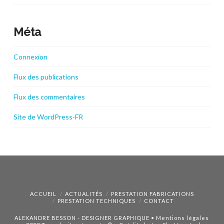
Méta
Connexion
Flux des publications
Flux des commentaires
Site de WordPress-FR
ACCUEIL
ACTUALITÉS
PRESTATION FABRICATIONS
PRESTATION TECHNIQUES
CONTACT
ALEXANDRE BESSON - DESIGNER GRAPHIQUE
•
Mentions légales